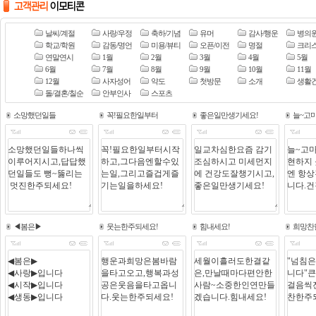
날씨/계절
사랑/우정
축하/기념
유머
감사/행운
병의
학교/학원
감동/명언
미용/뷰티
오픈/이전
명절
크리
연말연시
1월
2월
3월
4월
5월
6월
7월
8월
9월
10월
11월
12월
사자성어
약도
첫방문
소개
생활
돌/결혼/칠순
안부인사
스포츠
소망했던일들
꼭!필요한일부터
좋은일만생기세요!
늘~고
◀봄은▶
웃는한주되세요!
힘내세요!
희망찬