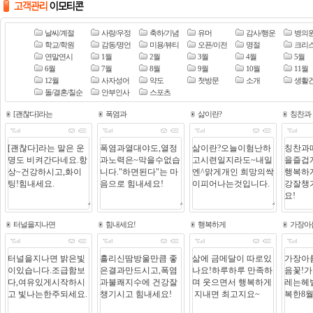
날씨/계절
사랑/우정
축하/기념
유머
감사/행운
병의
학교/학원
감동/명언
미용/뷰티
오픈/이전
명절
크리
연말연시
1월
2월
3월
4월
5월
6월
7월
8월
9월
10월
11월
12월
사자성어
약도
첫방문
소개
생활
돌/결혼/칠순
안부인사
스포츠
[괜찮다]라는
폭염과
삶이란?
칭찬과
터널을지나면
힘내세요!
행복하게
가장아