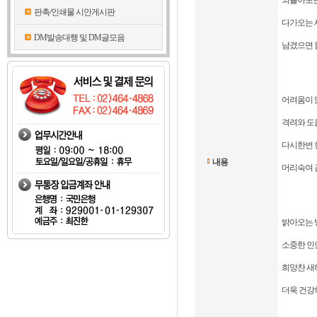
되돌아보면
판촉/인쇄물 시안게시판
다가오는 
DM발송대행 및 DM글모음
남겼으면 
어려움이 
격려와 도
다시한번 
내용
머리숙여 
밝아오는 
소중한 인
희망찬 새해
더욱 건강