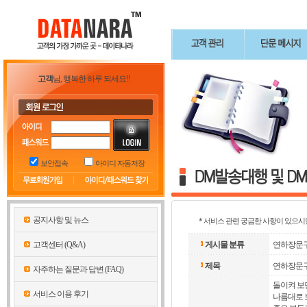
고객
님, 행복한 하루 되세요!!
보안접속
아이디 자동저장
공지사항 및 뉴스
* 서비스 관련 궁금한 사항이 있으시
고객센터 (Q&A)
게시물 분류
연하장문
제목
연하장문구
자주하는 질문과 답변 (FAQ)
돌이켜 보
서비스 이용 후기
나름대로 