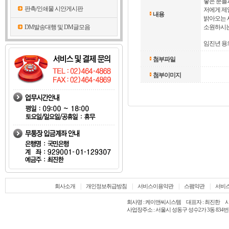
좋은 분들
판촉/인쇄물 시안게시판
저에게 제
내용
밝아오는 
DM발송대행 및 DM글모음
소원하시는
임진년 용
첨부파일
첨부이미지
|
|
|
|
회사소개
개인정보취급방침
서비스이용약관
스팸약관
서비
회사명 : 케이앤씨시스템 대표자 : 최진한 사업자등록
사업장주소 : 서울시 성동구 성수2가 3동 834번지 TEL 