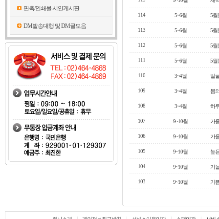
9~10월
새벽
판촉/인쇄물 시안게시판
114
5~6월
5월
DM발송대행 및 DM글모음
113
5~6월
5월
112
5~6월
5월
111
5~6월
5월
110
3~4월
얼굴
109
3~4월
봄의
108
3~4월
하
107
9~10월
가을
106
9~10월
가을
105
9~10월
높은
104
9~10월
가을
103
9~10월
기쁨