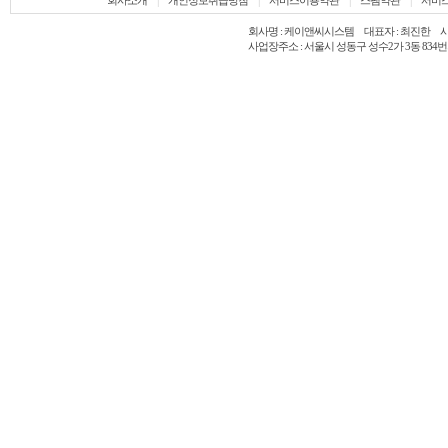
|
|
|
|
회사소개
개인정보취급방침
서비스이용약관
스팸약관
서비
회사명 : 케이앤씨시스템 대표자 : 최진한 사업자등록
사업장주소 : 서울시 성동구 성수2가 3동 834번지 TEL 