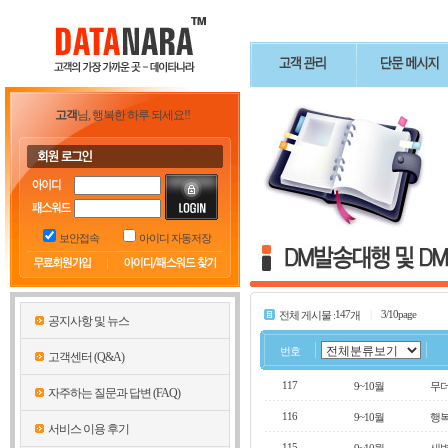
고객
님, 행복한 하루 되세요!!
보안접속
아이디 자동저장
147
|
3/10
page
전체 게시물 :
개
공지사항 및 뉴스
번호
고객센터 (Q&A)
117
9~10월
무더
자주하는 질문과 답변 (FAQ)
116
9~10월
행복
서비스 이용 후기
115